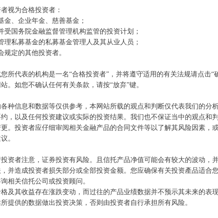
资者视为合格投资者：
基金、企业年金、慈善基金；
立并受国务院金融监督管理机构监管的投资计划；
所管理私募基金的私募基金管理人及其从业人员；
会规定的其他投资者。
您所代表的机构是一名“合格投资者”，并将遵守适用的有关法规请点击“
站。如您不确认任何有关条款，请按“放弃”键。
公司公告
的各种信息和数据等仅供参考，本网站所载的观点和判断仅代表我们的分
要约，以及任何投资建议或实际的投资结果。我们也不保证当中的观点和
变更。投资者应仔细审阅相关金融产品的合同文件等以了解其风险因素，
建议。
投资基金》更名的公告
尚雅投资
11-05
请投资者注意，证券投资有风险。且信托产品净值可能会有较大的波动，
尚雅投资官方网
2015
跌，并造成投资者损失部分或全部投资金额。您应确保有关投资產品适合
咨询相关信托公司或投资顾问。
价格及其收益存在涨跌变动，而过往的产品业绩数据并不预示其未来的表
站所提供的数据做出投资决策，否则由投资者自行承担所有风险。
04-28