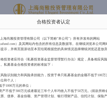
合格投资者认定
旗下产品
新闻中心
尚雅服务
由上海尚雅投资管理有限公司（以下简称“本公司”）所有并发布的网站
angyafund.com）及其网站内包含的所有信息及数据等。在继续浏览本公司
要提示，并将页面滚动至本页结尾根据您的具体情况选择继续浏览还是放
投资理念
合格投资者应符合《私募投资基金监督管理暂行办法》规定，具备相应风
力。私募基金合格投资者的标准如下：
尚雅投资理念的核心是价值投资。同时，我们认
为品质投资，长期投资和科学投资是投资盈利的
风险识别能力和风险承担能力，投资于单只私募基金的金额不低于100万
单位和个人：
重要因素。在此基础上，尚雅投资形成了自 己完
低于1000万元的单位；
整的投资哲学，并在投资操作中严格遵守。
资产不低于300万元或者最近三年个人年均收入不低于50万元。(前款所称
股票、债券、基金份额、资产管理计划、银行理财产品、信托计划、保险
查看更多