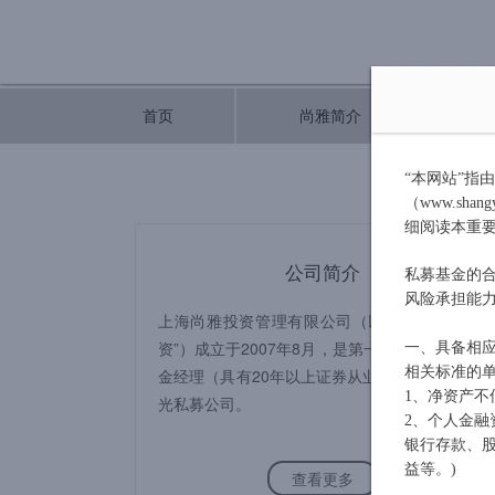
首页
尚雅简介
“本网站”指
（www.sh
细阅读本重
公司简介
私募基金的
风险承担能
上海尚雅投资管理有限公司（以下简称“尚雅投
资”）成立于2007年8月，是第一批由公募基金基
一、具备相应
相关标准的
金经理（具有20年以上证券从业经验）创建的阳
1、净资产不
光私募公司。
2、个人金融
银行存款、
益等。)
查看更多