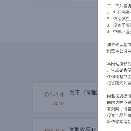
二、下列投
1、社会保障
2、依法设
3、投资于
4、中国证监
如果确认您或
浏览本公司网
本网站所载
广告或销售
任何调整或
投资顾问的
关于《尚雅消费成长私募
01-14
尚雅投资提
2019
间內大幅下
有疑问，请
投资产品的
应依赖本网
尚雅投资乔迁通告
08-07