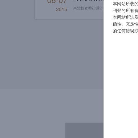
本网站所载
尚雅投资乔迁通告
2015
刊登的所有
本网站所涉
确性、充足
的任何错误