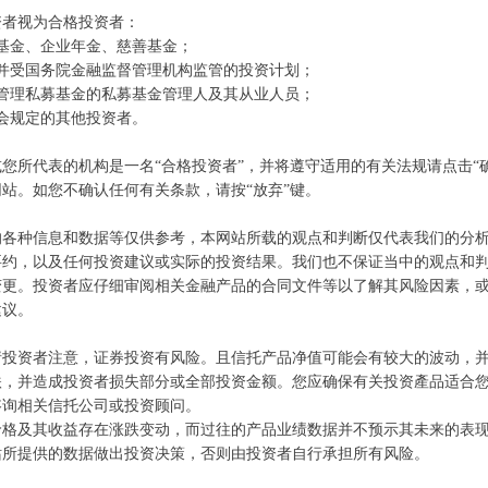
资者视为合格投资者：
基金、企业年金、慈善基金；
立并受国务院金融监督管理机构监管的投资计划；
议的召开情况
所管理私募基金的私募基金管理人及其从业人员；
会规定的其他投资者。
请本次受益人大会审议的议案：
您所代表的机构是一名“合格投资者”，并将遵守适用的有关法规请点击“
修改“交易建议书”释义，即将原信托合同中第一条第（十四）款做如下修改
站。如您不确认任何有关条款，请按“放弃”键。
议书：交易建议书为投资顾问以受托人认可的形式对本信托计划提供的投
的各种信息和数据等仅供参考，本网站所载的观点和判断仅代表我们的分
交易价格区间、交易时间区间、委托有效期等要素的书面文件或电子信息
要约，以及任何投资建议或实际的投资结果。我们也不保证当中的观点和
变更。投资者应仔细审阅相关金融产品的合同文件等以了解其风险因素，
建议。
增加“期货经纪商”释义，即在原信托合同中第一条增加第（二十八）款：
（二
期货经纪商。
请投资者注意，证券投资有风险。且信托产品净值可能会有较大的波动，
跌，并造成投资者损失部分或全部投资金额。您应确保有关投资產品适合
咨询相关信托公司或投资顾问。
增加“期货账户权益”，即在原信托合同中第八条第（二）款第1项下增加期货
价格及其收益存在涨跌变动，而过往的产品业绩数据并不预示其未来的表
划资产总值是指信托计划存续期间，信托计划项下各项信托财产经估值后
站所提供的数据做出投资决策，否则由投资者自行承担所有风险。
银行存款；