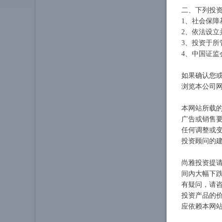
二、下列投
基金编码：
1、社会保障
基金合同
2、依法设
基金管
3、投资于
4、中国证监
基金托
如果确认您或
特此公
浏览本公司网
本网站所载
广告或销售
任何调整或
投资顾问的
尚雅投资提
间內大幅下
有疑问，请
投资产品的
应依赖本网