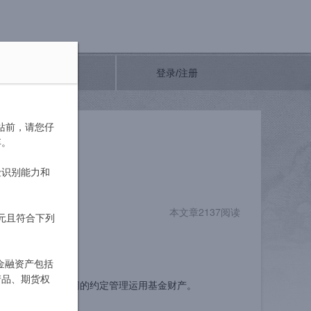
联系我们
登录/注册
网站前，请您仔
弃。
险识别能力和
本文章2137阅读
元且符合下列
金融资产包括
产品、期货权
管理人将按照基金合同的约定管理运用基金财产。