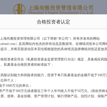
合格投资者认定
旗下产品
新闻中心
尚雅服务
由上海尚雅投资管理有限公司（以下简称“本公司”）所有并发布的网站
angyafund.com）及其网站内包含的所有信息及数据等。在继续浏览本公司
<公司公告
要提示，并将页面滚动至本页结尾根据您的具体情况选择继续浏览还是放
-新三板新兴产业投资基金成立公告
合格投资者应符合《私募投资基金监督管理暂行办法》规定，具备相应风
力。私募基金合格投资者的标准如下：
2015-04-14
风险识别能力和风险承担能力，投资于单只私募基金的金额不低于100万
单位和个人：
投资者：
低于1000万元的单位；
资产不低于300万元或者最近三年个人年均收入不低于50万元。(前款所称
股票、债券、基金份额、资产管理计划、银行理财产品、信托计划、保险
新三板新兴产业投资基金已于2015年4月13日正式成立。我公司作为基金
称：尚雅新三板基金