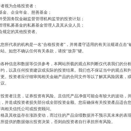
资者视为合格投资者：
s28731
基金、企业年金、慈善基金；
生效日：2015年4月13日
立并受国务院金融监督管理机构监管的投资计划；
理人名称：上海尚雅投资管理有限公司
所管理私募基金的私募基金管理人及其从业人员；
会规定的其他投资者。
管人名称：国泰君安证券股份有限公司
您所代表的机构是一名“合格投资者”，并将遵守适用的有关法规请点击“
告。
站。如您不确认任何有关条款，请按“放弃”键。
的各种信息和数据等仅供参考，本网站所载的观点和判断仅代表我们的分
要约，以及任何投资建议或实际的投资结果。我们也不保证当中的观点和
变更。投资者应仔细审阅相关金融产品的合同文件等以了解其风险因素，
建议。
请投资者注意，证券投资有风险。且信托产品净值可能会有较大的波动，
跌，并造成投资者损失部分或全部投资金额。您应确保有关投资產品适合
咨询相关信托公司或投资顾问。
价格及其收益存在涨跌变动，而过往的产品业绩数据并不预示其未来的表
站所提供的数据做出投资决策，否则由投资者自行承担所有风险。