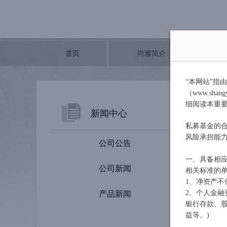
首页
尚雅简介
“本网站”指
（www.sh
返回
<
细阅读本重
新闻中心
尚雅
私募基金的
风险承担能
公司公告
尚雅投资 
一、具备相应
公司新闻
相关标准的
尊敬的
1、净资产不
产品新闻
2、个人金融
银行存款、
尚雅-
益等。)
基金简